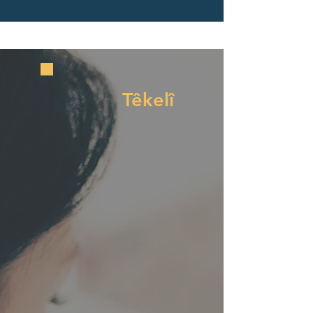
Têkelî