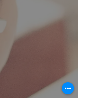
Ji bo Navendên
Hiqûqê yên Civakê
têkilî daynin