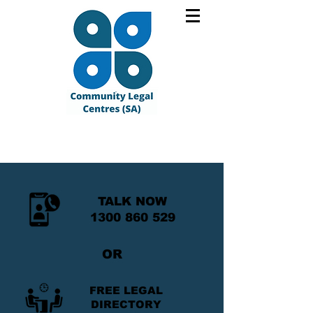
TALK NOW
1300 860 529
OR
FREE LEGAL
DIRECTORY